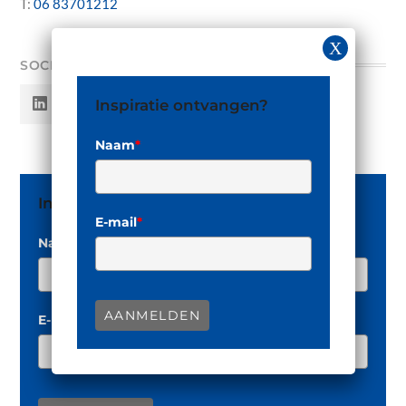
T:
06 83701212
SOCIAL MEDIA
Inspiratie ontvangen?
Naam
*
Inspiratie ontvangen?
E-mail
*
Naam
*
AANMELDEN
E-mail
*