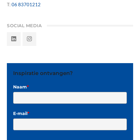
T:
06 83701212
SOCIAL MEDIA
Inspiratie ontvangen?
Naam
*
E-mail
*