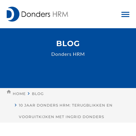
BLOG
Donders HRM
HOME
BLOG
10 JAAR DONDERS HRM: TERUGBLIKKEN EN
VOORUITKIJKEN MET INGRID DONDERS