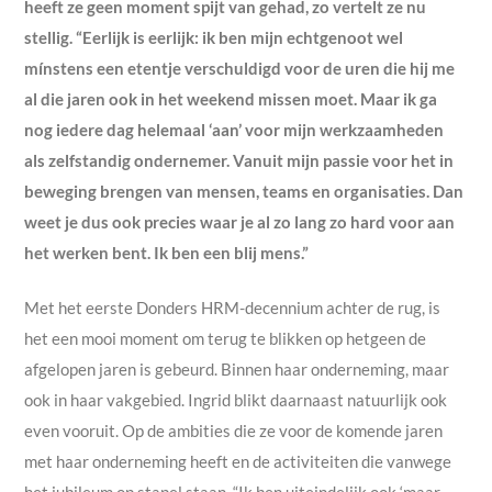
heeft ze geen moment spijt van gehad, zo vertelt ze nu
stellig. “Eerlijk is eerlijk: ik ben mijn echtgenoot wel
mínstens een etentje verschuldigd voor de uren die hij me
al die jaren ook in het weekend missen moet. Maar ik ga
nog iedere dag helemaal ‘aan’ voor mijn werkzaamheden
als zelfstandig ondernemer. Vanuit mijn passie voor het in
beweging brengen van mensen, teams en organisaties. Dan
weet je dus ook precies waar je al zo lang zo hard voor aan
het werken bent. Ik ben een blij mens.”
Met het eerste Donders HRM-decennium achter de rug, is
het een mooi moment om terug te blikken op hetgeen de
afgelopen jaren is gebeurd. Binnen haar onderneming, maar
ook in haar vakgebied. Ingrid blikt daarnaast natuurlijk ook
even vooruit. Op de ambities die ze voor de komende jaren
met haar onderneming heeft en de activiteiten die vanwege
het jubileum op stapel staan. “Ik ben uiteindelijk ook ‘maar