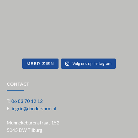
MEER ZIEN
Volg ons op Instagram
CONTACT
T:
06 83 70 12 12
E:
ingrid@dondershrm.nl
Munnekeburenstraat 152
5045 DW Tilburg