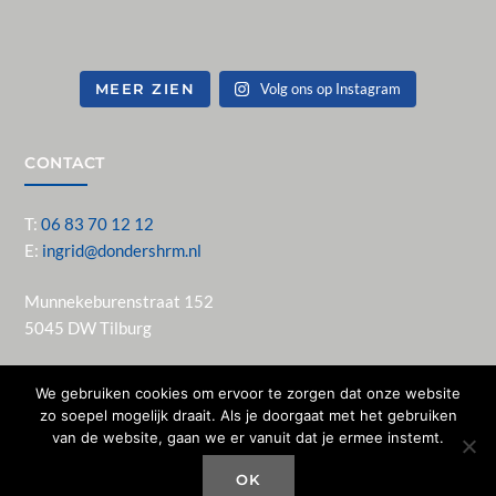
MEER ZIEN
Volg ons op Instagram
CONTACT
T:
06 83 70 12 12
E:
ingrid@dondershrm.nl
Munnekeburenstraat 152
5045 DW Tilburg
Privacyverklaring
We gebruiken cookies om ervoor te zorgen dat onze website
Algemene voorwaarden
zo soepel mogelijk draait. Als je doorgaat met het gebruiken
Vacatures
van de website, gaan we er vanuit dat je ermee instemt.
Gedragscode StiR
OK